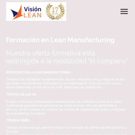
Formación en Lean Manufacturing
Nuestra oferta formativa esta
restringida a la modalidad "In company"
INTRODUCCIÓN A LEAN MANUFACTURING
Conozca los conceptos fundamentales de Lean Manufacturing y algunas de las
técnicas y herramientas utilizadas es su implantación. Gracias a este curso,
podrá adentrarse en las técnicas más avanzadas de producción.
TÉCNICA DE LAS 5S
En este curso los participantes comprenderán los conceptos básicos y verán
multitud de ejemplos de aplicación de dicha técnica. Una vez dominada la
técnica, serán capaces de mejorar los niveles de organización, orden y limpieza
de sus puestos de trabajo.
TÉCNICA SMED
Conozca la técnica que permite reducir los tiempos de cambio de herramienta o
formato.