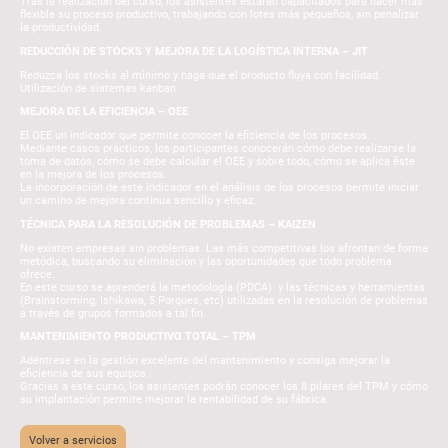
Tras la realización del curso, los asistentes estarán capacitados para hacer más
flexible su proceso productivo, trabajando con lotes más pequeños, sin penalizar
la productividad.
REDUCCIÓN DE STOCKS Y MEJORA DE LA LOGÍSTICA INTERNA – JIT
Reduzca los stocks al mínimo y haga que el producto fluya con facilidad.
Utilización de sistemas kanban.
MEJORA DE LA EFICIENCIA – OEE
El OEE un indicador que permite conocer la eficiencia de los procesos.
Mediante casos prácticos, los participantes conocerán cómo debe realizarse la
toma de datos, cómo se debe calcular el OEE y sobre todo, cómo se aplica éste
en la mejora de los procesos.
La incorporación de este indicador en el análisis de los procesos permite iniciar
un camino de mejora continua sencillo y eficaz.
TÉCNICA PARA LA RESOLUCIÓN DE PROBLEMAS – KAIZEN
No existen empresas sin problemas. Las más competitivas los afrontan de forma
metódica, buscando su eliminación y las oportunidades que todo problema
ofrece.
En este curso se aprenderá la metodología (PDCA) y las técnicas y herramientas
(Brainstorming, Ishikawa, 5 Porques, etc) utilizadas en la resolución de problemas
a través de grupos formados a tal fin.
MANTENIMIENTO PRODUCTIVO TOTAL – TPM
Adéntrese en la gestión excelente del mantenimiento y consiga mejorar la
eficiencia de sus equipos.
Gracias a este curso, los asistentes podrán conocer los 8 pilares del TPM y cómo
su implantación permite mejorar la rentabilidad de su fábrica.
Volver a servicios